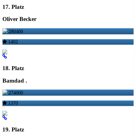
17. Platz
Oliver Becker
280400
1402
18. Platz
Bamdad .
274000
1370
19. Platz