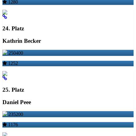
1280
24. Platz
Kathrin Becker
250400
1252
25. Platz
Daniel Peee
235200
1176