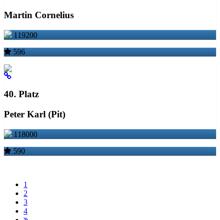
Martin Cornelius
119200
596
40. Platz
Peter Karl (Pit)
118000
590
1
2
3
4