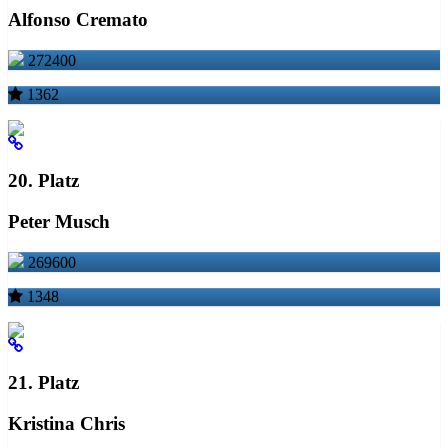
Alfonso Cremato
272400
1362
20. Platz
Peter Musch
269600
1348
21. Platz
Kristina Chris