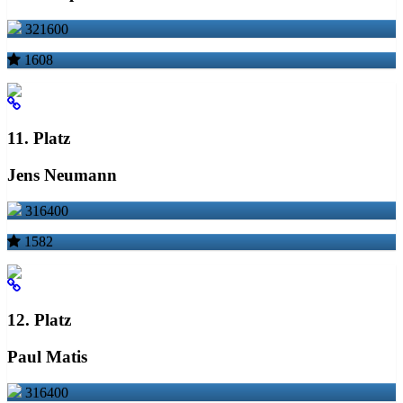
321600
1608
11. Platz
Jens Neumann
316400
1582
12. Platz
Paul Matis
316400