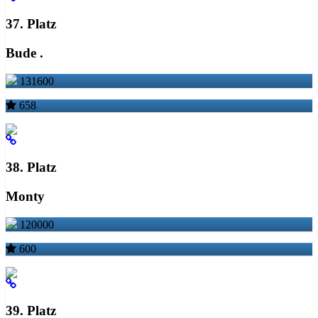
37. Platz
Bude .
131600
658
38. Platz
Monty
120000
600
39. Platz