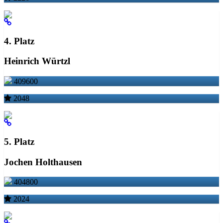
4. Platz
Heinrich Würtzl
409600
2048
5. Platz
Jochen Holthausen
404800
2024