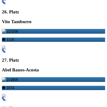
26. Platz
Vito Tamburro
223200
1116
27. Platz
Abel Banos-Acosta
214800
1074