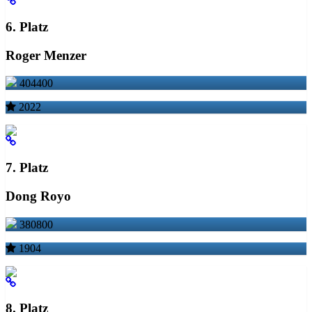
6. Platz
Roger Menzer
404400
2022
7. Platz
Dong Royo
380800
1904
8. Platz