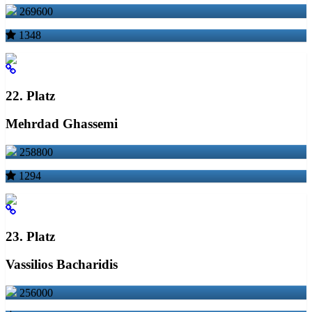
269600
1348
22. Platz
Mehrdad Ghassemi
258800
1294
23. Platz
Vassilios Bacharidis
256000