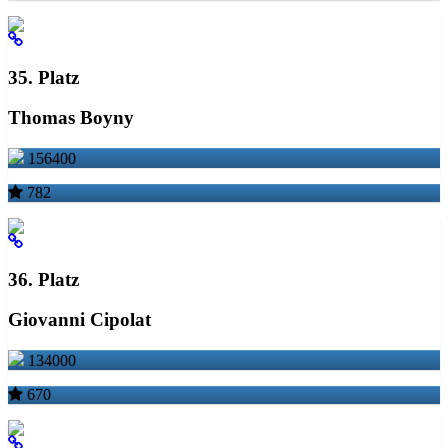
35. Platz
Thomas Boyny
156400
782
36. Platz
Giovanni Cipolat
134000
670