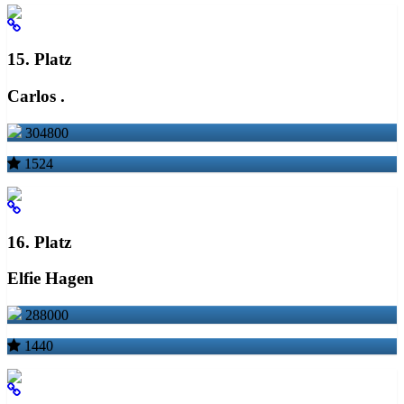
15. Platz
Carlos .
304800
1524
16. Platz
Elfie Hagen
288000
1440