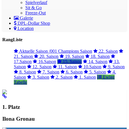
Spielverlauf
Sit & Go
Freeze-Out
Galerie
DPL-Dollar Shop
Location
RangListe
Aktuelle Saison /001 Champions Saison
22. Saison
21. Saison
20. Saison
19. Saison
18. Saison
17.Saison
16.Saison
15. Saison
14. Saison
13.
Saison
12. Saison
11. Saison
10.Saison
9. Saison
8. Saison
7. Saison
6. Saison
5. Saison
4.
Saison
3. Saison
2. Saison
1. Saison
Ewige
Tabelle
1. Platz
Ilona Gronau