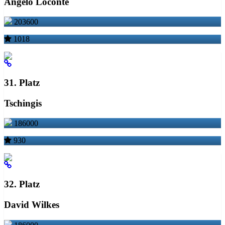
Angelo Loconte
203600
1018
31. Platz
Tschingis
186000
930
32. Platz
David Wilkes