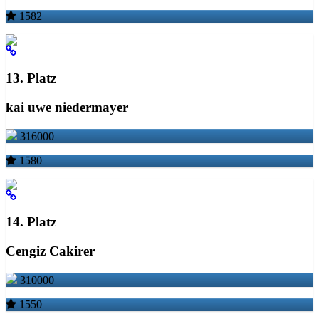
1582
13. Platz
kai uwe niedermayer
316000
1580
14. Platz
Cengiz Cakirer
310000
1550