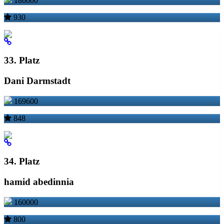
186000
930
33. Platz
Dani Darmstadt
169600
848
34. Platz
hamid abedinnia
160000
800