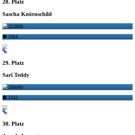
28. Platz
Sascha Knörnschild
212800
1064
29. Platz
Sari Teddy
208400
1042
30. Platz