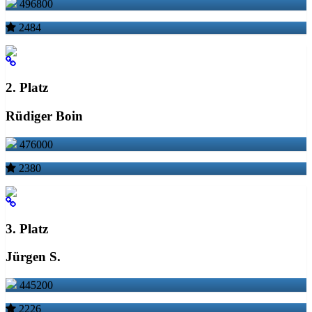
496800
2484
2. Platz
Rüdiger Boin
476000
2380
3. Platz
Jürgen S.
445200
2226