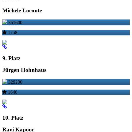
Michele Loconte
351600
1758
9. Platz
Jürgen Hohnhaus
329200
1646
10. Platz
Ravi Kapoor