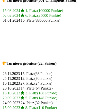
Turnierergebnisse (001 Champions Saison)
15.03.2024
1. Platz
(100000 Punkte)
02.02.2024
6. Platz
(25000 Punkte)
01.01.2024
16. Platz
(335000 Punkte)
Turnierergebnisse (22. Saison)
26.11.2023
17. Platz
(68 Punkte)
25.11.2023
12. Platz
(76 Punkte)
10.11.2023
27. Platz
(24 Punkte)
20.10.2023
14. Platz
(64 Punkte)
13.10.2023
3. Platz
(168 Punkte)
29.09.2023
5. Platz
(148 Punkte)
24.09.2023
24. Platz
(32 Punkte)
15.09.2023
8. Platz
(110 Punkte)