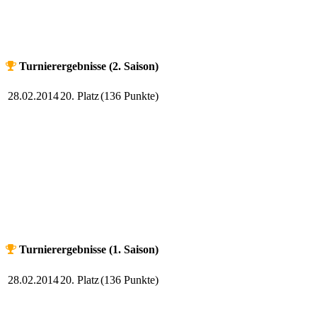
Turnierergebnisse (2. Saison)
28.02.2014
20. Platz
(136 Punkte)
Turnierergebnisse (1. Saison)
28.02.2014
20. Platz
(136 Punkte)