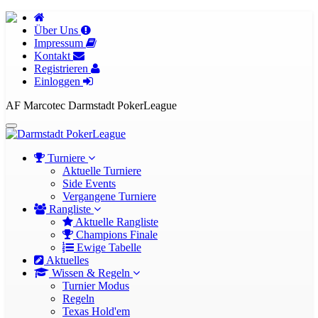
Über Uns
Impressum
Kontakt
Registrieren
Einloggen
AF Marcotec Darmstadt PokerLeague
Turniere
Aktuelle Turniere
Side Events
Vergangene Turniere
Rangliste
Aktuelle Rangliste
Champions Finale
Ewige Tabelle
Aktuelles
Wissen & Regeln
Turnier Modus
Regeln
Texas Hold'em