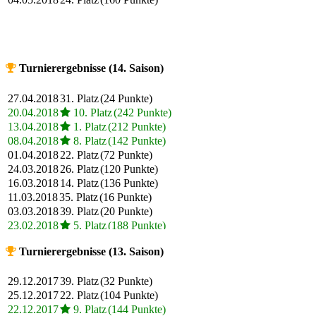
Turnierergebnisse (14. Saison)
27.04.2018
31. Platz
(24 Punkte)
20.04.2018
10. Platz
(242 Punkte)
13.04.2018
1. Platz
(212 Punkte)
08.04.2018
8. Platz
(142 Punkte)
01.04.2018
22. Platz
(72 Punkte)
24.03.2018
26. Platz
(120 Punkte)
16.03.2018
14. Platz
(136 Punkte)
11.03.2018
35. Platz
(16 Punkte)
03.03.2018
39. Platz
(20 Punkte)
23.02.2018
5. Platz
(188 Punkte)
18.02.2018
9. Platz
(104 Punkte)
Turnierergebnisse (13. Saison)
11.02.2018
20. Platz
(224 Punkte)
03.02.2018
33. Platz
(48 Punkte)
29.12.2017
39. Platz
(32 Punkte)
06.01.2018
23. Platz
(168 Punkte)
25.12.2017
22. Platz
(104 Punkte)
22.12.2017
9. Platz
(144 Punkte)