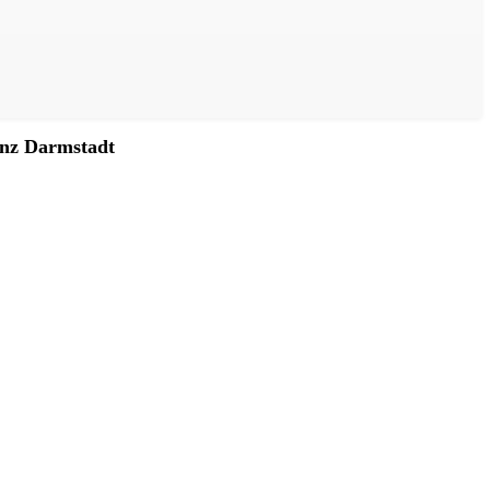
enz Darmstadt