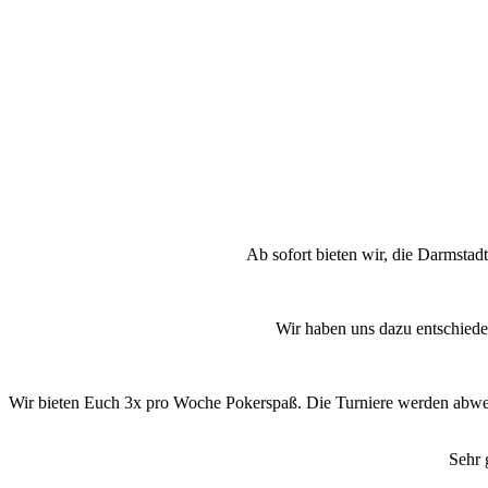
Ab sofort bieten wir, die Darmst
Wir haben uns dazu entschied
Wir bieten Euch 3x pro Woche Pokerspaß. Die Turniere werden abwech
Sehr 