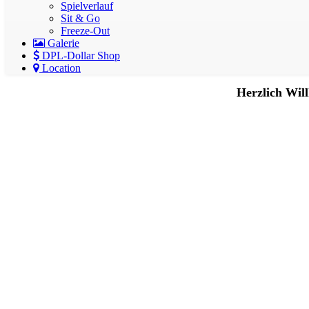
Spielverlauf
Sit & Go
Freeze-Out
Galerie
DPL-Dollar Shop
Location
Herzlich Wil