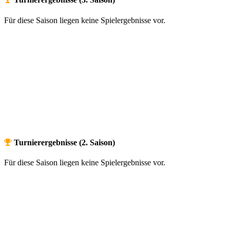
Für diese Saison liegen keine Spielergebnisse vor.
Turnierergebnisse (2. Saison)
Für diese Saison liegen keine Spielergebnisse vor.