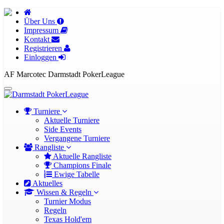
Über Uns
Impressum
Kontakt
Registrieren
Einloggen
AF Marcotec Darmstadt PokerLeague
Turniere
Aktuelle Turniere
Side Events
Vergangene Turniere
Rangliste
Aktuelle Rangliste
Champions Finale
Ewige Tabelle
Aktuelles
Wissen & Regeln
Turnier Modus
Regeln
Texas Hold'em