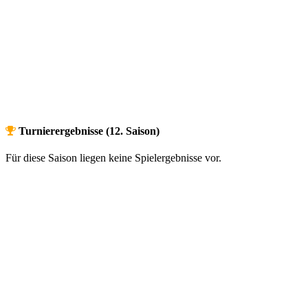
Turnierergebnisse (12. Saison)
Für diese Saison liegen keine Spielergebnisse vor.