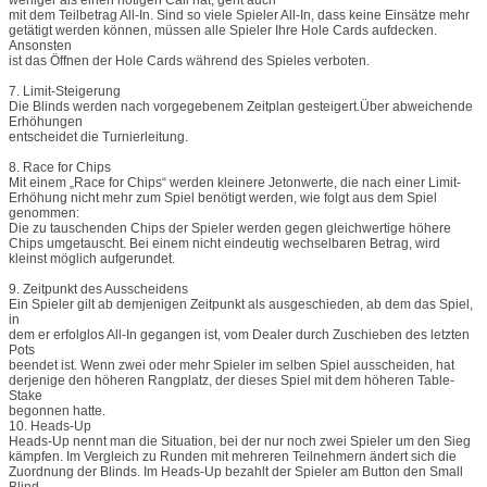
mit dem Teilbetrag All-In. Sind so viele Spieler All-In, dass keine Einsätze mehr
getätigt werden können, müssen alle Spieler Ihre Hole Cards aufdecken.
Ansonsten
ist das Öffnen der Hole Cards während des Spieles verboten.
7. Limit-Steigerung
Die Blinds werden nach vorgegebenem Zeitplan gesteigert.Über abweichende
Erhöhungen
entscheidet die Turnierleitung.
8. Race for Chips
Mit einem „Race for Chips“ werden kleinere Jetonwerte, die nach einer Limit-
Erhöhung nicht mehr zum Spiel benötigt werden, wie folgt aus dem Spiel
genommen:
Die zu tauschenden Chips der Spieler werden gegen gleichwertige höhere
Chips umgetauscht. Bei einem nicht eindeutig wechselbaren Betrag, wird
kleinst möglich aufgerundet.
9. Zeitpunkt des Ausscheidens
Ein Spieler gilt ab demjenigen Zeitpunkt als ausgeschieden, ab dem das Spiel,
in
dem er erfolglos All-In gegangen ist, vom Dealer durch Zuschieben des letzten
Pots
beendet ist. Wenn zwei oder mehr Spieler im selben Spiel ausscheiden, hat
derjenige den höheren Rangplatz, der dieses Spiel mit dem höheren Table-
Stake
begonnen hatte.
10. Heads-Up
Heads-Up nennt man die Situation, bei der nur noch zwei Spieler um den Sieg
kämpfen. Im Vergleich zu Runden mit mehreren Teilnehmern ändert sich die
Zuordnung der Blinds. Im Heads-Up bezahlt der Spieler am Button den Small
Blind