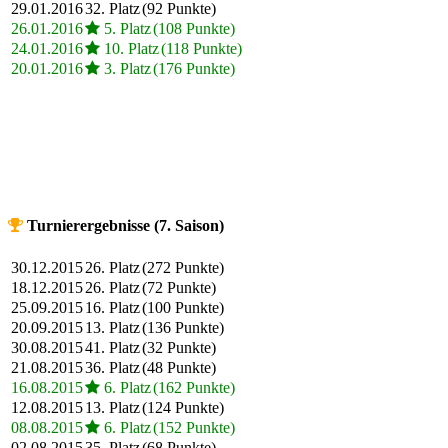
29.01.2016
32. Platz
(92 Punkte)
26.01.2016
5. Platz
(108 Punkte)
24.01.2016
10. Platz
(118 Punkte)
20.01.2016
3. Platz
(176 Punkte)
Turnierergebnisse (7. Saison)
30.12.2015
26. Platz
(272 Punkte)
18.12.2015
26. Platz
(72 Punkte)
25.09.2015
16. Platz
(100 Punkte)
20.09.2015
13. Platz
(136 Punkte)
30.08.2015
41. Platz
(32 Punkte)
21.08.2015
36. Platz
(48 Punkte)
16.08.2015
6. Platz
(162 Punkte)
12.08.2015
13. Platz
(124 Punkte)
08.08.2015
6. Platz
(152 Punkte)
02.08.2015
35. Platz
(68 Punkte)