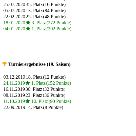
25.07.2020
35. Platz
(16 Punkte)
05.07.2020
13. Platz
(84 Punkte)
22.02.2020
25. Platz
(48 Punkte)
18.01.2020
3. Platz
(272 Punkte)
04.01.2020
1. Platz
(292 Punkte)
Turnierergebnisse (19. Saison)
03.12.2019
18. Platz
(12 Punkte)
24.11.2019
1. Platz
(152 Punkte)
16.11.2019
36. Platz
(32 Punkte)
08.11.2019
23. Platz
(36 Punkte)
11.10.2019
10. Platz
(90 Punkte)
22.09.2019
14. Platz
(8 Punkte)