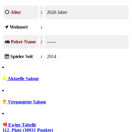
Alter
:
2026 Jahre
Wohnort
:
Poker Name
:
------
Spieler Seit
:
2014
Aktuelle Saison
Vergangene Saison
Ewige Tabelle
112. Platz (30931 Punkte)