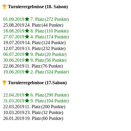
Turnierergebnisse (18. Saison)
01.09.2019
7. Platz
(272 Punkte)
25.08.2019
24. Platz
(44 Punkte)
18.08.2019
8. Platz
(110 Punkte)
27.07.2019
4. Platz
(174 Punkte)
19.07.2019
14. Platz
(124 Punkte)
12.07.2019
13. Platz
(232 Punkte)
06.07.2019
9. Platz
(20 Punkte)
30.06.2019
9. Platz
(56 Punkte)
22.06.2019
11. Platz
(76 Punkte)
19.06.2019
2. Platz
(324 Punkte)
18.05.2019
23. Platz
(20 Punkte)
Turnierergebnisse (17.Saison)
10.05.2019
4. Platz
(178 Punkte)
22.04.2019
6. Platz
(290 Punkte)
31.03.2019
9. Platz
(104 Punkte)
22.03.2019
11. Platz
(200 Punkte)
10.03.2019
23. Platz
(32 Punkte)
26.01.2019
19. Platz
(60 Punkte)