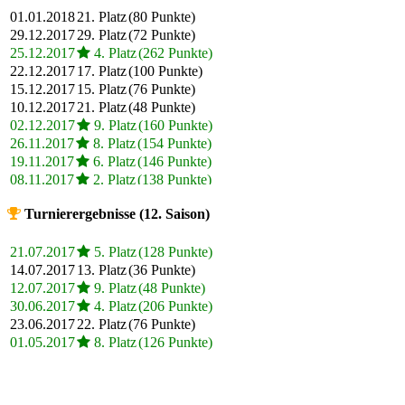
01.01.2018
21. Platz
(80 Punkte)
19.01.2018
3. Platz
(312 Punkte)
29.12.2017
29. Platz
(72 Punkte)
14.01.2018
13. Platz
(132 Punkte)
25.12.2017
4. Platz
(262 Punkte)
22.12.2017
17. Platz
(100 Punkte)
15.12.2017
15. Platz
(76 Punkte)
10.12.2017
21. Platz
(48 Punkte)
02.12.2017
9. Platz
(160 Punkte)
26.11.2017
8. Platz
(154 Punkte)
19.11.2017
6. Platz
(146 Punkte)
08.11.2017
2. Platz
(138 Punkte)
05.11.2017
35. Platz
(24 Punkte)
Turnierergebnisse (12. Saison)
31.10.2017
9. Platz
(92 Punkte)
29.10.2017
22. Platz
(76 Punkte)
21.07.2017
5. Platz
(128 Punkte)
22.10.2017
3. Platz
(156 Punkte)
14.07.2017
13. Platz
(36 Punkte)
15.10.2017
6. Platz
(166 Punkte)
12.07.2017
9. Platz
(48 Punkte)
07.10.2017
1. Platz
(228 Punkte)
30.06.2017
4. Platz
(206 Punkte)
22.09.2017
7. Platz
(116 Punkte)
23.06.2017
22. Platz
(76 Punkte)
15.09.2017
30. Platz
(56 Punkte)
01.05.2017
8. Platz
(126 Punkte)