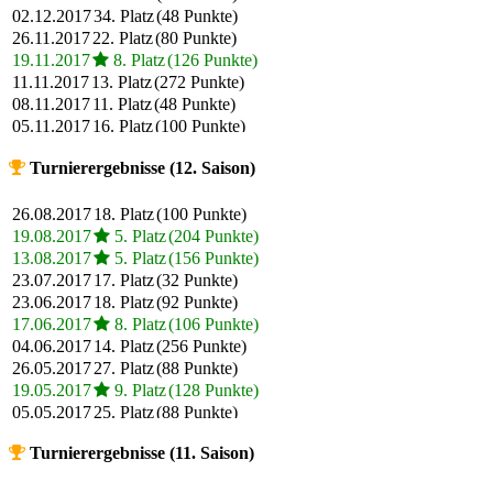
02.12.2017
34. Platz
(48 Punkte)
26.11.2017
22. Platz
(80 Punkte)
19.11.2017
8. Platz
(126 Punkte)
11.11.2017
13. Platz
(272 Punkte)
08.11.2017
11. Platz
(48 Punkte)
05.11.2017
16. Platz
(100 Punkte)
31.10.2017
7. Platz
(112 Punkte)
Turnierergebnisse (12. Saison)
29.10.2017
20. Platz
(84 Punkte)
22.10.2017
8. Platz
(106 Punkte)
26.08.2017
18. Platz
(100 Punkte)
15.10.2017
24. Platz
(64 Punkte)
19.08.2017
5. Platz
(204 Punkte)
07.10.2017
23. Platz
(80 Punkte)
13.08.2017
5. Platz
(156 Punkte)
03.10.2017
22. Platz
(144 Punkte)
23.07.2017
17. Platz
(32 Punkte)
30.09.2017
10. Platz
(122 Punkte)
23.06.2017
18. Platz
(92 Punkte)
22.09.2017
28. Platz
(8 Punkte)
17.06.2017
8. Platz
(106 Punkte)
15.09.2017
5. Platz
(186 Punkte)
04.06.2017
14. Platz
(256 Punkte)
03.09.2017
31. Platz
(16 Punkte)
26.05.2017
27. Platz
(88 Punkte)
19.05.2017
9. Platz
(128 Punkte)
05.05.2017
25. Platz
(88 Punkte)
Turnierergebnisse (11. Saison)