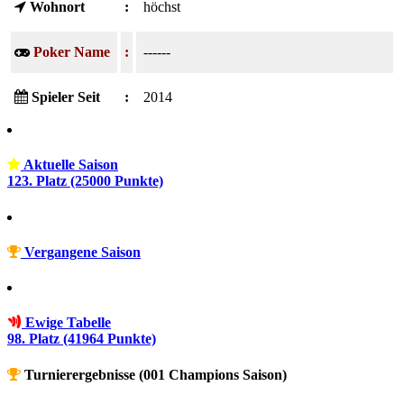
Wohnort
:
höchst
Poker Name
:
------
Spieler Seit
:
2014
Aktuelle Saison
123. Platz (25000 Punkte)
Vergangene Saison
Ewige Tabelle
98. Platz (41964 Punkte)
Turnierergebnisse (001 Champions Saison)