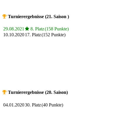
Turnierergebnisse (21. Saison )
29.08.2021
8. Platz
(158 Punkte)
10.10.2020
17. Platz
(152 Punkte)
Turnierergebnisse (20. Saison)
04.01.2020
30. Platz
(40 Punkte)