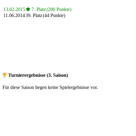
11.07.2014
4. Platz
(248 Punkte)
13.02.2015
7. Platz
(200 Punkte)
27.06.2014
13. Platz
(208 Punkte)
11.06.2014
39. Platz
(44 Punkte)
22.06.2014
1. Platz
(184 Punkte)
Turnierergebnisse (3. Saison)
Für diese Saison liegen keine Spielergebnisse vor.