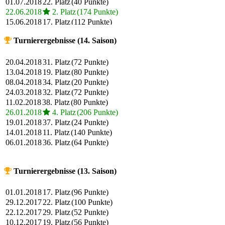
01.07.2018
22. Platz
(40 Punkte)
22.06.2018
2. Platz
(174 Punkte)
15.06.2018
17. Platz
(112 Punkte)
27.05.2018
14. Platz
(72 Punkte)
Turnierergebnisse (14. Saison)
20.05.2018
27. Platz
(52 Punkte)
11.05.2018
10. Platz
(158 Punkte)
20.04.2018
31. Platz
(72 Punkte)
04.05.2018
10. Platz
(274 Punkte)
13.04.2018
19. Platz
(80 Punkte)
08.04.2018
34. Platz
(20 Punkte)
24.03.2018
32. Platz
(72 Punkte)
11.02.2018
38. Platz
(80 Punkte)
26.01.2018
4. Platz
(206 Punkte)
19.01.2018
37. Platz
(24 Punkte)
14.01.2018
11. Platz
(140 Punkte)
06.01.2018
36. Platz
(64 Punkte)
Turnierergebnisse (13. Saison)
01.01.2018
17. Platz
(96 Punkte)
29.12.2017
22. Platz
(100 Punkte)
22.12.2017
29. Platz
(52 Punkte)
10.12.2017
19. Platz
(56 Punkte)