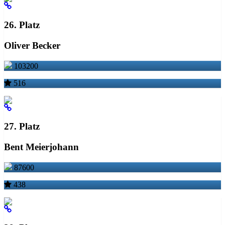
26. Platz
Oliver Becker
103200
516
27. Platz
Bent Meierjohann
87600
438