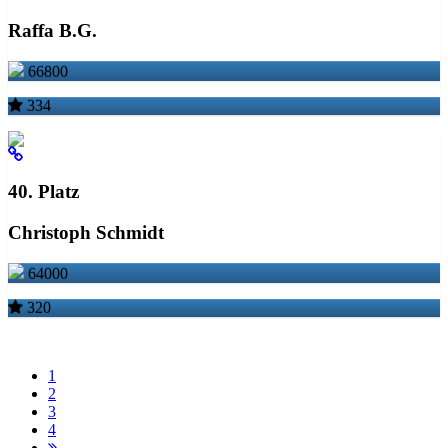
Raffa B.G.
66800
334
40. Platz
Christoph Schmidt
64000
320
1
2
3
4