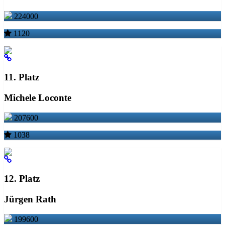
224000
1120
11. Platz
Michele Loconte
207600
1038
12. Platz
Jürgen Rath
199600