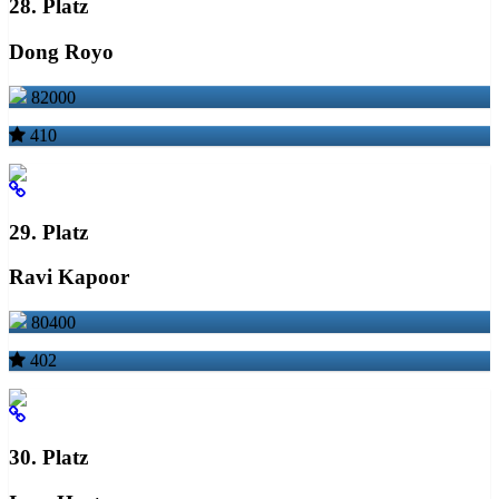
28. Platz
Dong Royo
82000
410
29. Platz
Ravi Kapoor
80400
402
30. Platz