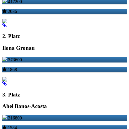
417200
2086
2. Platz
Ilona Gronau
373600
1868
3. Platz
Abel Banos-Acosta
316800
1584