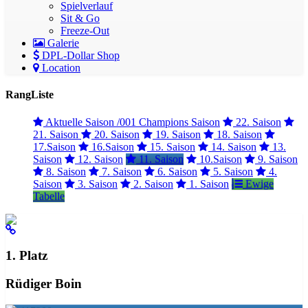
Spielverlauf
Sit & Go
Freeze-Out
Galerie
DPL-Dollar Shop
Location
RangListe
Aktuelle Saison /001 Champions Saison
22. Saison
21. Saison
20. Saison
19. Saison
18. Saison
17.Saison
16.Saison
15. Saison
14. Saison
13.
Saison
12. Saison
11. Saison
10.Saison
9. Saison
8. Saison
7. Saison
6. Saison
5. Saison
4.
Saison
3. Saison
2. Saison
1. Saison
Ewige
Tabelle
1. Platz
Rüdiger Boin