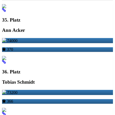
35. Platz
Ann Acker
74000
370
36. Platz
Tobias Schmidt
73200
366