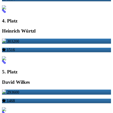
4. Platz
Heinrich Würtzl
303200
1516
5. Platz
David Wilkes
293600
1468