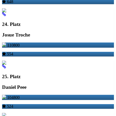
648
24. Platz
Josue Troche
110800
554
25. Platz
Daniel Peee
104800
524