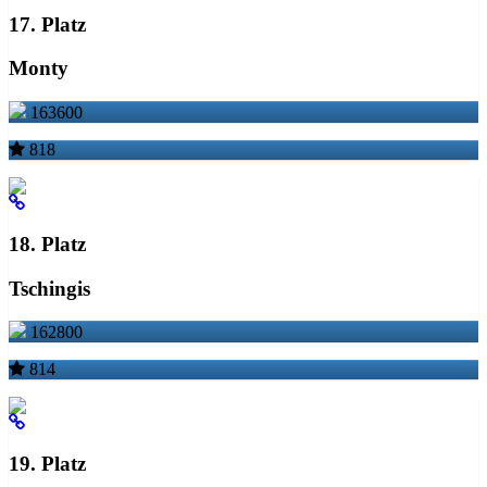
17. Platz
Monty
163600
818
18. Platz
Tschingis
162800
814
19. Platz