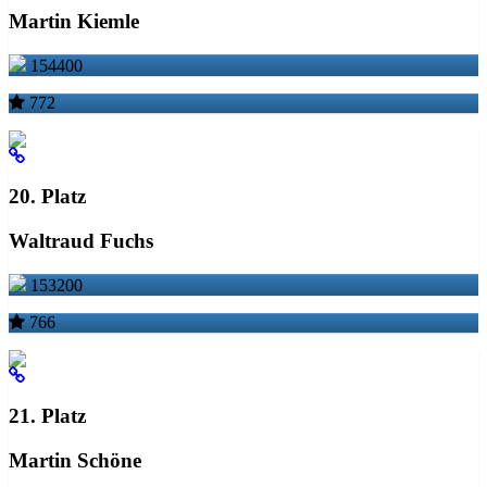
Martin Kiemle
154400
772
20. Platz
Waltraud Fuchs
153200
766
21. Platz
Martin Schöne