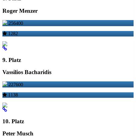
Roger Menzer
256400
1282
9. Platz
Vassilios Bacharidis
227600
1138
10. Platz
Peter Musch