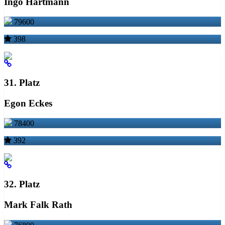
Ingo Hartmann
79600
398
31. Platz
Egon Eckes
78400
392
32. Platz
Mark Falk Rath