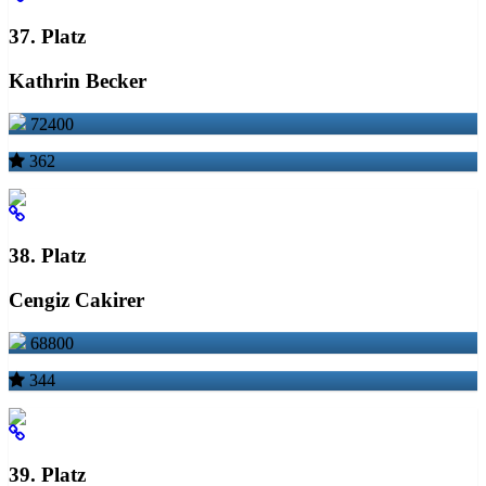
37. Platz
Kathrin Becker
72400
362
38. Platz
Cengiz Cakirer
68800
344
39. Platz