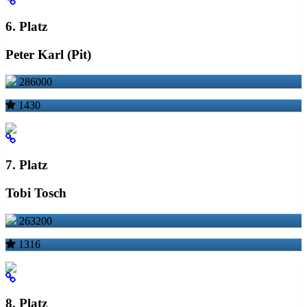
6. Platz
Peter Karl (Pit)
286000
1430
7. Platz
Tobi Tosch
263200
1316
8. Platz