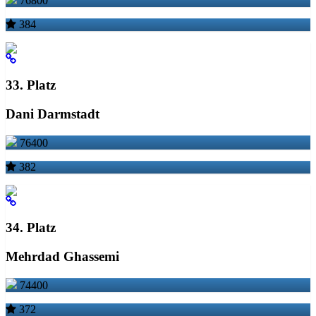
76800
384
33. Platz
Dani Darmstadt
76400
382
34. Platz
Mehrdad Ghassemi
74400
372