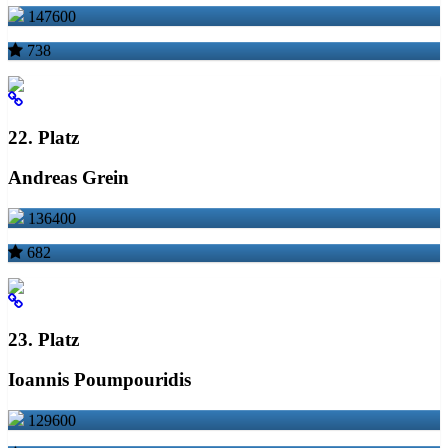
147600
738
22. Platz
Andreas Grein
136400
682
23. Platz
Ioannis Poumpouridis
129600