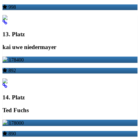
998
13. Platz
kai uwe niedermayer
178400
892
14. Platz
Ted Fuchs
178000
890