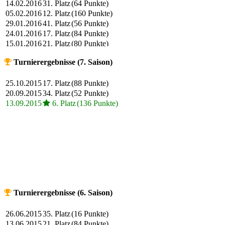
14.02.2016
31. Platz
(64 Punkte)
05.02.2016
12. Platz
(160 Punkte)
29.01.2016
41. Platz
(56 Punkte)
24.01.2016
17. Platz
(84 Punkte)
15.01.2016
21. Platz
(80 Punkte)
Turnierergebnisse (7. Saison)
25.10.2015
17. Platz
(88 Punkte)
20.09.2015
34. Platz
(52 Punkte)
13.09.2015
6. Platz
(136 Punkte)
Turnierergebnisse (6. Saison)
26.06.2015
35. Platz
(16 Punkte)
13.06.2015
21. Platz
(84 Punkte)