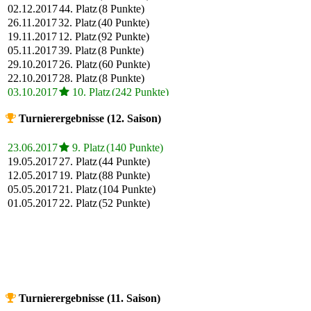
02.12.2017
44. Platz
(8 Punkte)
26.11.2017
32. Platz
(40 Punkte)
19.11.2017
12. Platz
(92 Punkte)
05.11.2017
39. Platz
(8 Punkte)
29.10.2017
26. Platz
(60 Punkte)
22.10.2017
28. Platz
(8 Punkte)
03.10.2017
10. Platz
(242 Punkte)
30.09.2017
28. Platz
(44 Punkte)
Turnierergebnisse (12. Saison)
22.09.2017
26. Platz
(16 Punkte)
15.09.2017
24. Platz
(80 Punkte)
23.06.2017
9. Platz
(140 Punkte)
08.09.2017
11. Platz
(224 Punkte)
19.05.2017
27. Platz
(44 Punkte)
01.09.2017
18. Platz
(52 Punkte)
12.05.2017
19. Platz
(88 Punkte)
05.05.2017
21. Platz
(104 Punkte)
01.05.2017
22. Platz
(52 Punkte)
Turnierergebnisse (11. Saison)