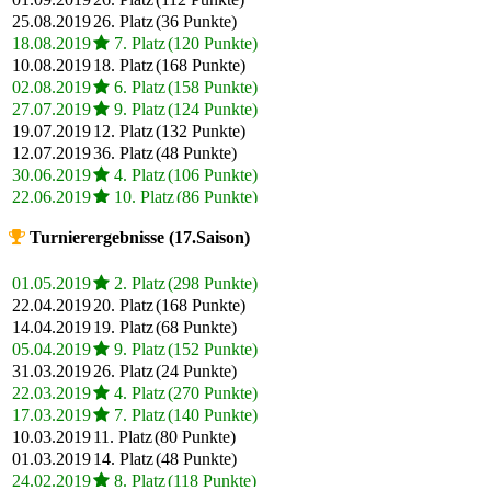
25.08.2019
26. Platz
(36 Punkte)
11.10.2019
7. Platz
(120 Punkte)
18.08.2019
7. Platz
(120 Punkte)
05.10.2019
12. Platz
(136 Punkte)
10.08.2019
18. Platz
(168 Punkte)
29.09.2019
17. Platz
(40 Punkte)
02.08.2019
6. Platz
(158 Punkte)
25.09.2019
8. Platz
(50 Punkte)
27.07.2019
9. Platz
(124 Punkte)
22.09.2019
7. Platz
(60 Punkte)
19.07.2019
12. Platz
(132 Punkte)
13.09.2019
20. Platz
(32 Punkte)
12.07.2019
36. Platz
(48 Punkte)
08.09.2019
12. Platz
(152 Punkte)
30.06.2019
4. Platz
(106 Punkte)
22.06.2019
10. Platz
(86 Punkte)
19.06.2019
15. Platz
(200 Punkte)
Turnierergebnisse (17.Saison)
15.06.2019
10. Platz
(54 Punkte)
08.06.2019
14. Platz
(48 Punkte)
01.05.2019
2. Platz
(298 Punkte)
02.06.2019
11. Platz
(60 Punkte)
22.04.2019
20. Platz
(168 Punkte)
18.05.2019
4. Platz
(138 Punkte)
14.04.2019
19. Platz
(68 Punkte)
10.05.2019
5. Platz
(168 Punkte)
05.04.2019
9. Platz
(152 Punkte)
04.05.2019
17. Platz
(112 Punkte)
31.03.2019
26. Platz
(24 Punkte)
22.03.2019
4. Platz
(270 Punkte)
17.03.2019
7. Platz
(140 Punkte)
10.03.2019
11. Platz
(80 Punkte)
01.03.2019
14. Platz
(48 Punkte)
24.02.2019
8. Platz
(118 Punkte)