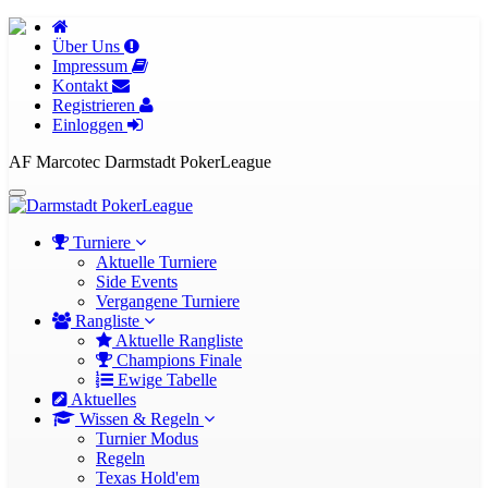
Über Uns
Impressum
Kontakt
Registrieren
Einloggen
AF Marcotec Darmstadt PokerLeague
Turniere
Aktuelle Turniere
Side Events
Vergangene Turniere
Rangliste
Aktuelle Rangliste
Champions Finale
Ewige Tabelle
Aktuelles
Wissen & Regeln
Turnier Modus
Regeln
Texas Hold'em