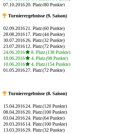
07.10.2016
20. Platz
(80 Punkte)
11.09.2016
8. Platz
(110 Punkte)
Turnierergebnisse (9. Saison)
02.09.2016
21. Platz
(60 Punkte)
28.08.2016
17. Platz
(44 Punkte)
30.07.2016
26. Platz
(32 Punkte)
23.07.2016
12. Platz
(72 Punkte)
24.06.2016
8. Platz
(138 Punkte)
18.06.2016
4. Platz
(98 Punkte)
10.06.2016
4. Platz
(154 Punkte)
01.05.2016
27. Platz
(72 Punkte)
Turnierergebnisse (8. Saison)
15.04.2016
24. Platz
(120 Punkte)
08.04.2016
20. Platz
(100 Punkte)
03.04.2016
24. Platz
(64 Punkte)
20.03.2016
14. Platz
(100 Punkte)
13.03.2016
29. Platz
(32 Punkte)