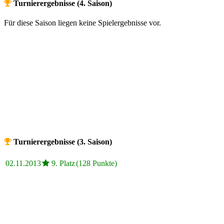
Turnierergebnisse (4. Saison)
Für diese Saison liegen keine Spielergebnisse vor.
Turnierergebnisse (3. Saison)
02.11.2013
9. Platz
(128 Punkte)