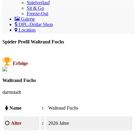
Spielverlauf
Sit & Go
Freeze-Out
Galerie
DPL-Dollar Shop
Location
Spieler Profil Waltraud Fuchs
Erfolge
Waltraud Fuchs
darmstadt
Name
:
Waltraud Fuchs
Alter
:
2026 Jahre