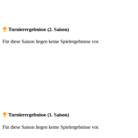
Turnierergebnisse (2. Saison)
Für diese Saison liegen keine Spielergebnisse vor.
Turnierergebnisse (1. Saison)
Für diese Saison liegen keine Spielergebnisse vor.