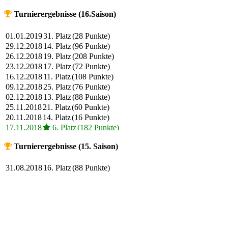
17.02.2019
17. Platz
(40 Punkte)
Turnierergebnisse (16.Saison)
08.02.2019
7. Platz
(100 Punkte)
26.01.2019
15. Platz
(76 Punkte)
01.01.2019
31. Platz
(28 Punkte)
22.01.2019
11. Platz
(20 Punkte)
29.12.2018
14. Platz
(96 Punkte)
19.01.2019
28. Platz
(104 Punkte)
26.12.2018
19. Platz
(208 Punkte)
13.01.2019
10. Platz
(82 Punkte)
23.12.2018
17. Platz
(72 Punkte)
06.01.2019
16. Platz
(192 Punkte)
16.12.2018
11. Platz
(108 Punkte)
09.12.2018
25. Platz
(76 Punkte)
02.12.2018
13. Platz
(88 Punkte)
25.11.2018
21. Platz
(60 Punkte)
20.11.2018
14. Platz
(16 Punkte)
17.11.2018
6. Platz
(182 Punkte)
11.11.2018
24. Platz
(112 Punkte)
Turnierergebnisse (15. Saison)
04.11.2018
21. Platz
(32 Punkte)
28.10.2018
24. Platz
(60 Punkte)
31.08.2018
16. Platz
(88 Punkte)
19.10.2018
5. Platz
(168 Punkte)
13.10.2018
5. Platz
(244 Punkte)
07.10.2018
15. Platz
(168 Punkte)
30.09.2018
10. Platz
(66 Punkte)
23.09.2018
21. Platz
(16 Punkte)
16.09.2018
11. Platz
(76 Punkte)