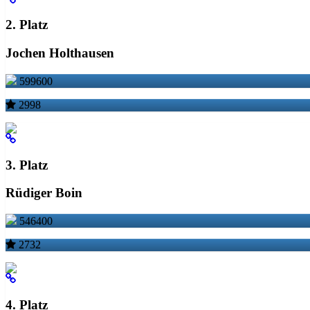
2. Platz
Jochen Holthausen
599600
2998
3. Platz
Rüdiger Boin
546400
2732
4. Platz