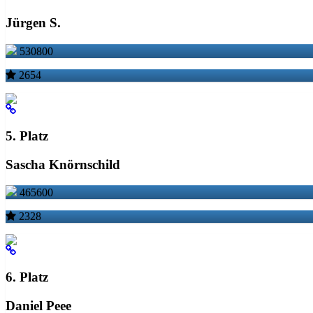
Jürgen S.
530800
2654
5. Platz
Sascha Knörnschild
465600
2328
6. Platz
Daniel Peee