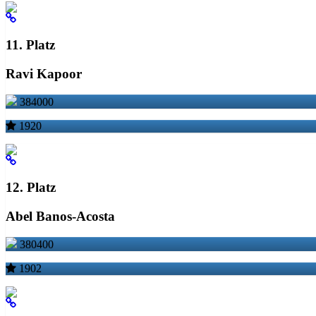
11. Platz
Ravi Kapoor
384000
1920
12. Platz
Abel Banos-Acosta
380400
1902