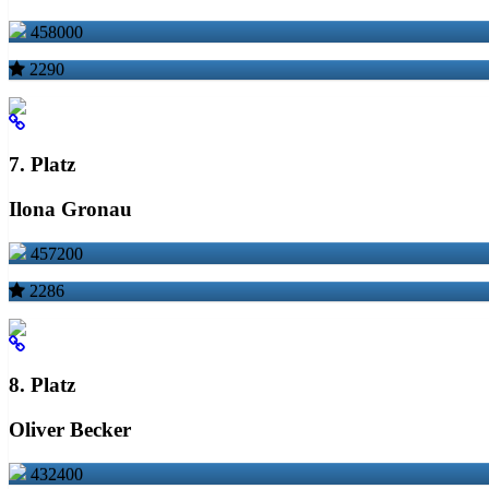
458000
2290
7. Platz
Ilona Gronau
457200
2286
8. Platz
Oliver Becker
432400