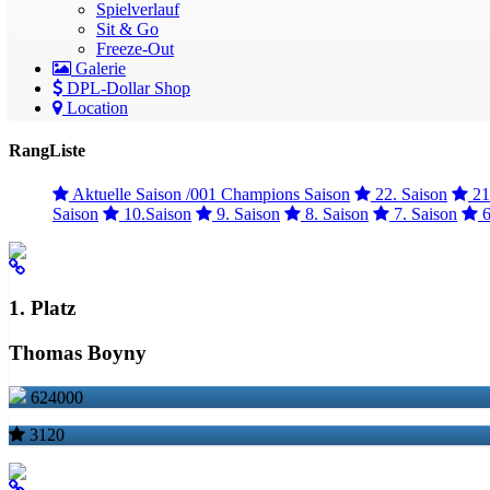
Spielverlauf
Sit & Go
Freeze-Out
Galerie
DPL-Dollar Shop
Location
RangListe
Aktuelle Saison /001 Champions Saison
22. Saison
21
Saison
10.Saison
9. Saison
8. Saison
7. Saison
6
1. Platz
Thomas Boyny
624000
3120