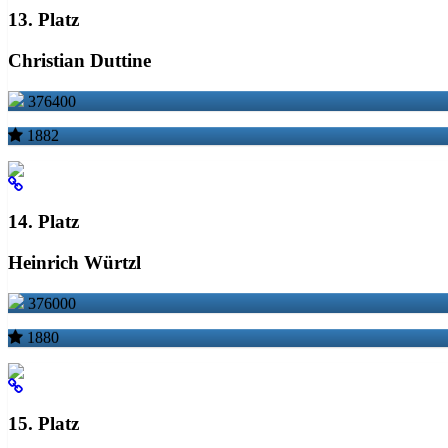
13. Platz
Christian Duttine
376400
1882
14. Platz
Heinrich Würtzl
376000
1880
15. Platz