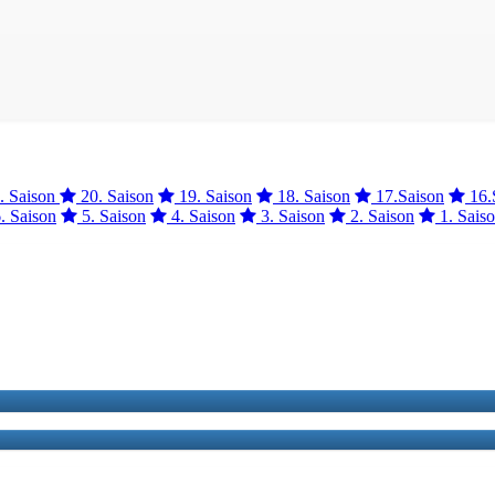
. Saison
20. Saison
19. Saison
18. Saison
17.Saison
16.
. Saison
5. Saison
4. Saison
3. Saison
2. Saison
1. Sais