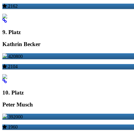
2162
9. Platz
Kathrin Becker
420800
2104
10. Platz
Peter Musch
392000
1960