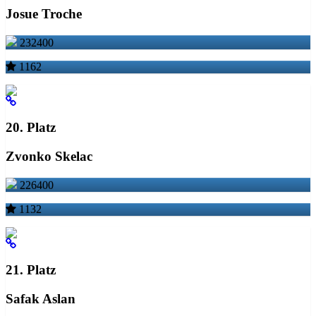
Josue Troche
232400
1162
20. Platz
Zvonko Skelac
226400
1132
21. Platz
Safak Aslan