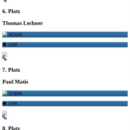
6. Platz
Thomas Lechner
365600
1828
7. Platz
Paul Matis
313600
1568
8. Platz