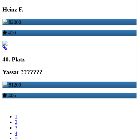
Heinz F.
82000
410
40. Platz
Yassar ???????
81200
406
1
2
3
4