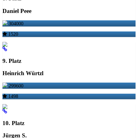
Daniel Peee
304000
1520
9. Platz
Heinrich Würtzl
299600
1498
10. Platz
Jürgen S.