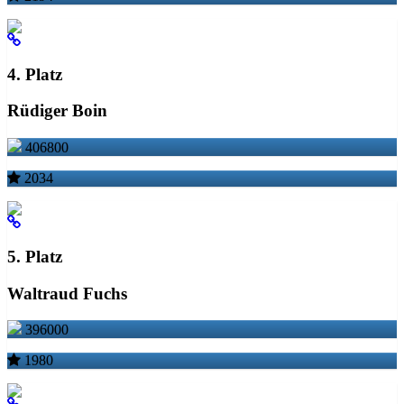
4. Platz
Rüdiger Boin
406800
2034
5. Platz
Waltraud Fuchs
396000
1980