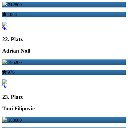
212800
1064
22. Platz
Adrian Noll
195200
976
23. Platz
Toni Filipovic
183600