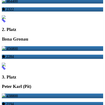
464400
2322
2. Platz
Ilona Gronau
456800
2284
3. Platz
Peter Karl (Pit)
438800
2194