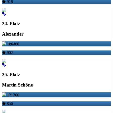
918
24. Platz
Alexander
180400
902
25. Platz
Martin Schöne
171200
856