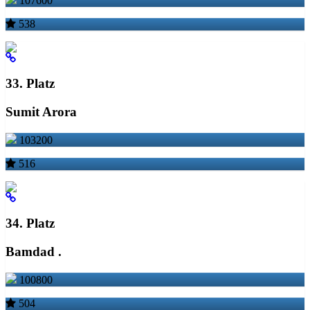
107600
538
33. Platz
Sumit Arora
103200
516
34. Platz
Bamdad .
100800
504