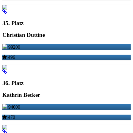
35. Platz
Christian Duttine
99200
496
36. Platz
Kathrin Becker
94000
470