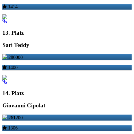
1414
13. Platz
Sari Teddy
280000
1400
14. Platz
Giovanni Cipolat
261200
1306