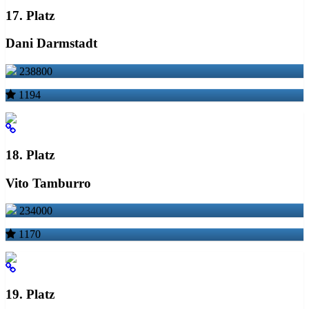
17. Platz
Dani Darmstadt
238800
1194
18. Platz
Vito Tamburro
234000
1170
19. Platz