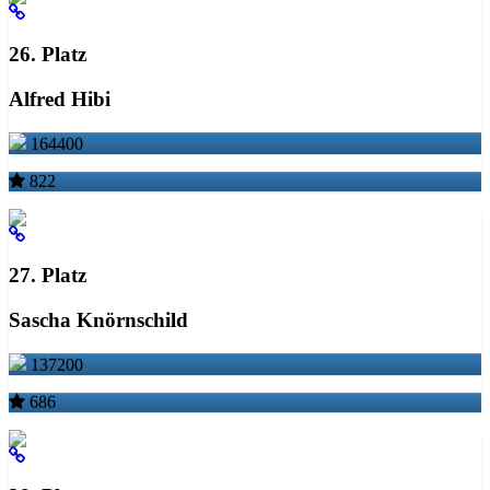
26. Platz
Alfred Hibi
164400
822
27. Platz
Sascha Knörnschild
137200
686