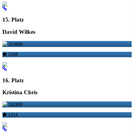
15. Platz
David Wilkes
253600
1268
16. Platz
Kristina Chris
242800
1214