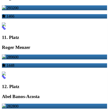
293200
1466
11. Platz
Roger Menzer
289600
1448
12. Platz
Abel Banos-Acosta
282800