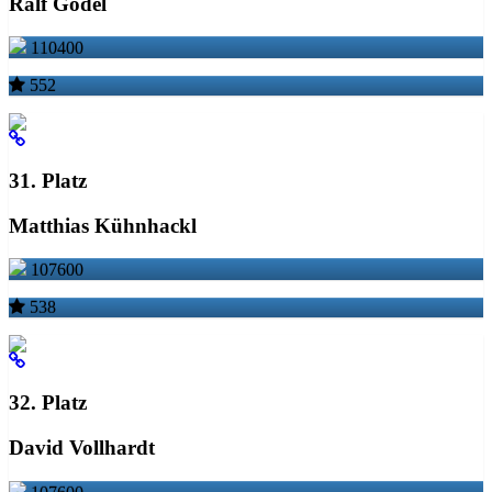
Ralf Gödel
110400
552
31. Platz
Matthias Kühnhackl
107600
538
32. Platz
David Vollhardt