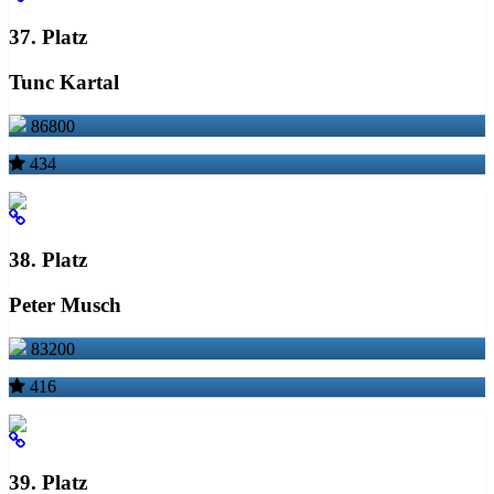
37. Platz
Tunc Kartal
86800
434
38. Platz
Peter Musch
83200
416
39. Platz