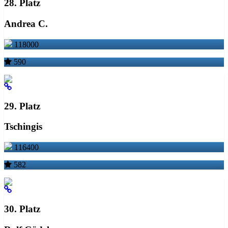
28. Platz
Andrea C.
118000
590
29. Platz
Tschingis
116400
582
30. Platz