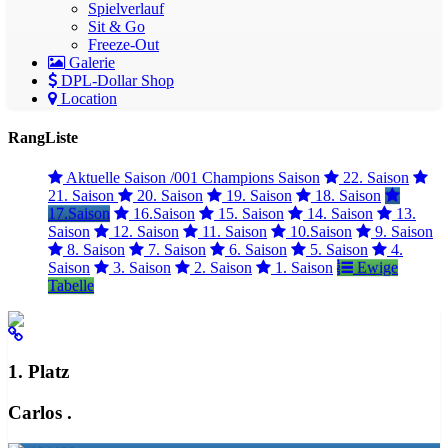
Spielverlauf
Sit & Go
Freeze-Out
Galerie
DPL-Dollar Shop
Location
RangListe
Aktuelle Saison /001 Champions Saison
22. Saison
21. Saison
20. Saison
19. Saison
18. Saison
17.Saison
16.Saison
15. Saison
14. Saison
13.
Saison
12. Saison
11. Saison
10.Saison
9. Saison
8. Saison
7. Saison
6. Saison
5. Saison
4.
Saison
3. Saison
2. Saison
1. Saison
Ewige
Tabelle
1. Platz
Carlos .