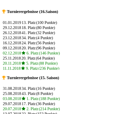
Turnierergebnisse (16.Saison)
01.01.2019
13. Platz
(100 Punkte)
29.12.2018
18. Platz
(80 Punkte)
26.12.2018
41. Platz
(32 Punkte)
23.12.2018
34. Platz
(4 Punkte)
16.12.2018
24. Platz
(56 Punkte)
09.12.2018
20. Platz
(96 Punkte)
02.12.2018
6. Platz
(146 Punkte)
25.11.2018
20. Platz
(64 Punkte)
20.11.2018
5. Platz
(88 Punkte)
11.11.2018
9. Platz
(236 Punkte)
04.11.2018
26. Platz
(12 Punkte)
Turnierergebnisse (15. Saison)
28.10.2018
3. Platz
(192 Punkte)
19.10.2018
16. Platz
(88 Punkte)
31.08.2018
34. Platz
(16 Punkte)
13.10.2018
16. Platz
(144 Punkte)
25.08.2018
43. Platz
(8 Punkte)
07.10.2018
23. Platz
(104 Punkte)
03.08.2018
1. Platz
(188 Punkte)
23.09.2018
10. Platz
(66 Punkte)
29.07.2018
17. Platz
(36 Punkte)
16.09.2018
5. Platz
(136 Punkte)
20.07.2018
2. Platz
(214 Punkte)
09.09.2018
13. Platz
(208 Punkte)
13.07.2018
22. Platz
(152 Punkte)