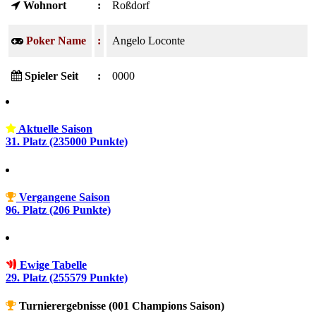
Wohnort
:
Roßdorf
Poker Name
:
Angelo Loconte
Spieler Seit
:
0000
Aktuelle Saison
31. Platz (235000 Punkte)
Vergangene Saison
96. Platz (206 Punkte)
Ewige Tabelle
29. Platz (255579 Punkte)
Turnierergebnisse (001 Champions Saison)