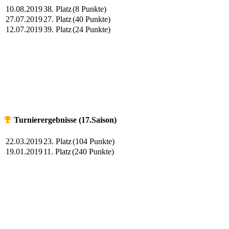
10.08.2019
38. Platz
(8 Punkte)
27.07.2019
27. Platz
(40 Punkte)
12.07.2019
39. Platz
(24 Punkte)
Turnierergebnisse (17.Saison)
22.03.2019
23. Platz
(104 Punkte)
19.01.2019
11. Platz
(240 Punkte)