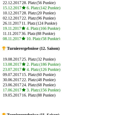
22.12.2017
28. Platz
(56 Punkte)
15.12.2017
6. Platz
(142 Punkte)
10.12.2017
28. Platz
(20 Punkte)
02.12.2017
22. Platz
(96 Punkte)
26.11.2017
11. Platz
(124 Punkte)
19.11.2017
4. Platz
(166 Punkte)
11.11.2017
36. Platz
(88 Punkte)
08.11.2017
10. Platz
(58 Punkte)
05.11.2017
12. Platz
(116 Punkte)
Turnierergebnisse (12. Saison)
31.10.2017
1. Platz
(172 Punkte)
29.10.2017
25. Platz
(64 Punkte)
19.08.2017
25. Platz
(32 Punkte)
15.10.2017
2. Platz
(206 Punkte)
13.08.2017
2. Platz
(186 Punkte)
07.10.2017
27. Platz
(64 Punkte)
23.07.2017
4. Platz
(126 Punkte)
03.10.2017
27. Platz
(104 Punkte)
09.07.2017
15. Platz
(60 Punkte)
30.09.2017
35. Platz
(16 Punkte)
30.06.2017
22. Platz
(48 Punkte)
22.09.2017
23. Platz
(28 Punkte)
23.06.2017
24. Platz
(68 Punkte)
15.09.2017
14. Platz
(120 Punkte)
17.06.2017
3. Platz
(156 Punkte)
08.09.2017
4. Platz
(294 Punkte)
19.05.2017
16. Platz
(88 Punkte)
Turnierergebnisse (11. Saison)