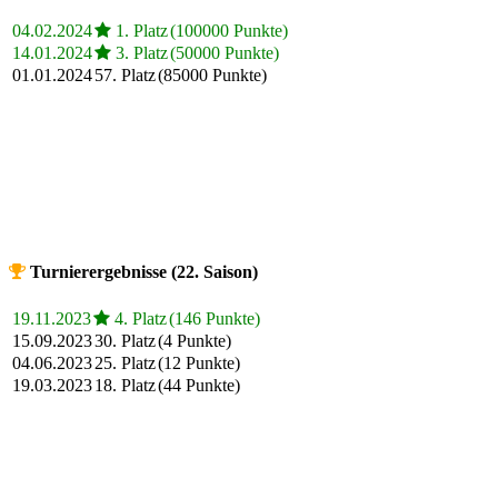
04.02.2024
1. Platz
(100000 Punkte)
14.01.2024
3. Platz
(50000 Punkte)
01.01.2024
57. Platz
(85000 Punkte)
Turnierergebnisse (22. Saison)
19.11.2023
4. Platz
(146 Punkte)
15.09.2023
30. Platz
(4 Punkte)
04.06.2023
25. Platz
(12 Punkte)
19.03.2023
18. Platz
(44 Punkte)