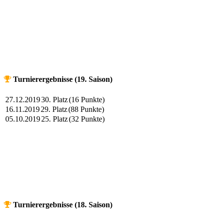
Turnierergebnisse (19. Saison)
27.12.2019
30. Platz
(16 Punkte)
16.11.2019
29. Platz
(88 Punkte)
05.10.2019
25. Platz
(32 Punkte)
Turnierergebnisse (18. Saison)