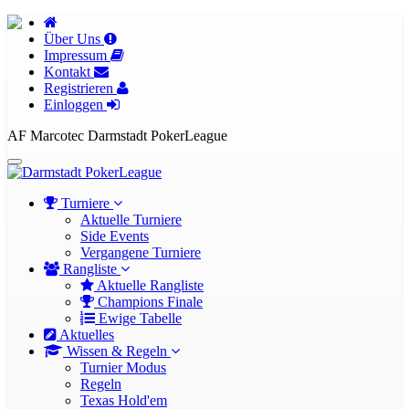
Über Uns
Impressum
Kontakt
Registrieren
Einloggen
AF Marcotec Darmstadt PokerLeague
Turniere
Aktuelle Turniere
Side Events
Vergangene Turniere
Rangliste
Aktuelle Rangliste
Champions Finale
Ewige Tabelle
Aktuelles
Wissen & Regeln
Turnier Modus
Regeln
Texas Hold'em