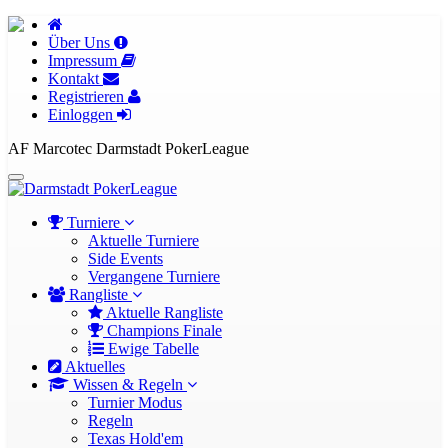
Über Uns
Impressum
Kontakt
Registrieren
Einloggen
AF Marcotec Darmstadt PokerLeague
Turniere
Aktuelle Turniere
Side Events
Vergangene Turniere
Rangliste
Aktuelle Rangliste
Champions Finale
Ewige Tabelle
Aktuelles
Wissen & Regeln
Turnier Modus
Regeln
Texas Hold'em