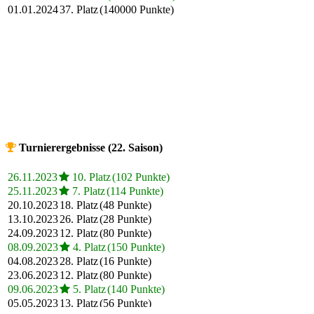
01.01.2024
37. Platz
(140000 Punkte)
Turnierergebnisse (22. Saison)
26.11.2023
10. Platz
(102 Punkte)
25.11.2023
7. Platz
(114 Punkte)
20.10.2023
18. Platz
(48 Punkte)
13.10.2023
26. Platz
(28 Punkte)
24.09.2023
12. Platz
(80 Punkte)
08.09.2023
4. Platz
(150 Punkte)
04.08.2023
28. Platz
(16 Punkte)
23.06.2023
12. Platz
(80 Punkte)
09.06.2023
5. Platz
(140 Punkte)
05.05.2023
13. Platz
(56 Punkte)