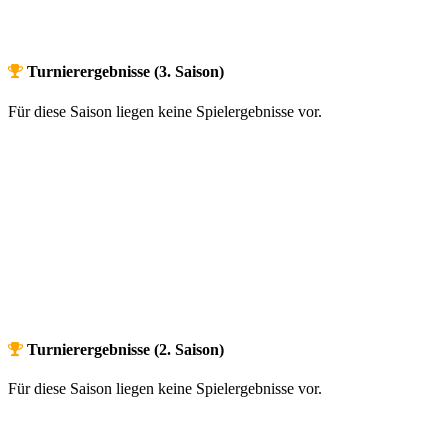
Turnierergebnisse (3. Saison)
Für diese Saison liegen keine Spielergebnisse vor.
Turnierergebnisse (2. Saison)
Für diese Saison liegen keine Spielergebnisse vor.