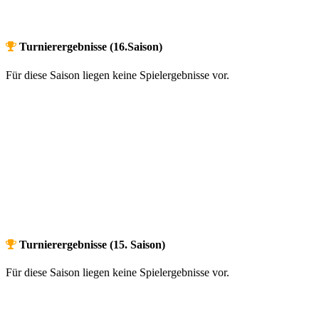
Turnierergebnisse (16.Saison)
Für diese Saison liegen keine Spielergebnisse vor.
Turnierergebnisse (15. Saison)
Für diese Saison liegen keine Spielergebnisse vor.